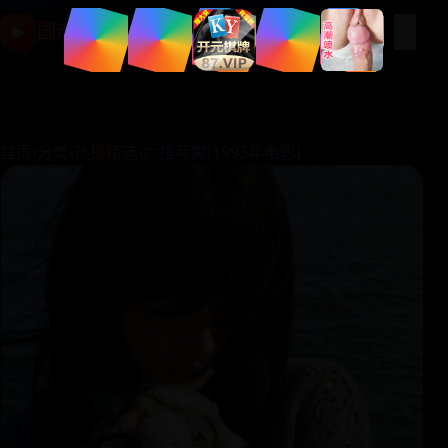
☰
国产影视片库
▶
首页
›
分类
›
热播精选
›
六指琴魔(1993年电影)