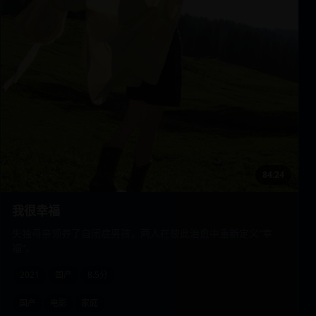
84:24
我很幸福
失独母亲领养了自闭症男孩，两人在彼此治愈中重新定义“幸
福”。
2021
国产
8.5分
国产
电影
家庭