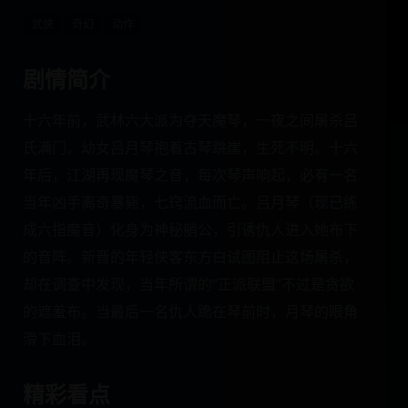
武侠
奇幻
动作
剧情简介
十六年前，武林六大派为夺天魔琴，一夜之间屠杀吕
氏满门。幼女吕月琴抱着古琴跳崖，生死不明。十六
年后，江湖再现魔琴之音，每次琴声响起，必有一名
当年凶手离奇暴毙，七窍流血而亡。吕月琴（现已练
成六指魔音）化身为神秘艄公，引诱仇人进入她布下
的音阵。新晋的年轻侠客东方白试图阻止这场屠杀，
却在调查中发现，当年所谓的“正派联盟”不过是贪欲
的遮羞布。当最后一名仇人跪在琴前时，月琴的眼角
滑下血泪。
精彩看点