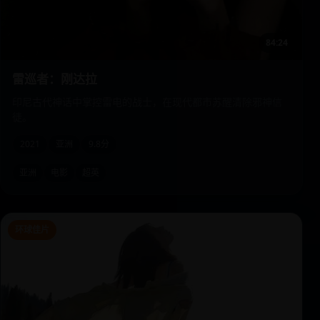
84:24
雷巡者：刚达拉
印尼古代神话中掌控雷电的战士，在现代都市苏醒清除邪神信
徒。
2021
亚洲
9.8分
亚洲
电影
超英
环球佳片