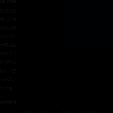
热门分类
热播精选
都市影像
悬疑犯罪
动作冒险
青春校园
喜剧生活
奇幻科幻
家庭治愈
古装历史
环球佳片
内容索引
高清电影、剧集推荐、分类片库、热播影片与相关推荐均可