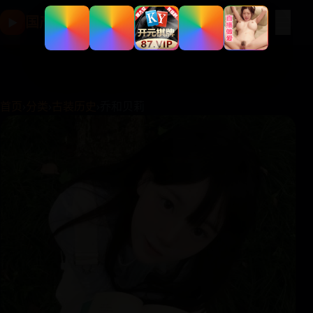
☰
国产影视片库
▶
首页
›
分类
›
古装历史
›
乔和贝莉