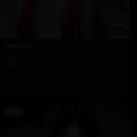
84:24
爱情的选择
婚礼前三天，新娘要在“完美未婚夫”和“瘫痪初恋”之间做最后一
次选择。
2018
欧美
8.6分
欧美
电影
爱情
环球佳片