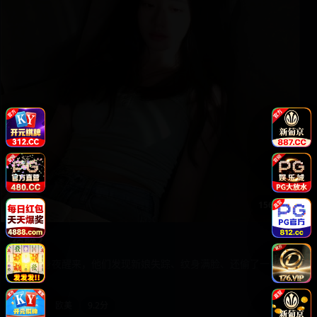
156:36
宿醉2
曼谷单身夜醒来，他们发现新娘失踪、纹身满脸、还偷了一头
大象。
2011
欧美
9.2分