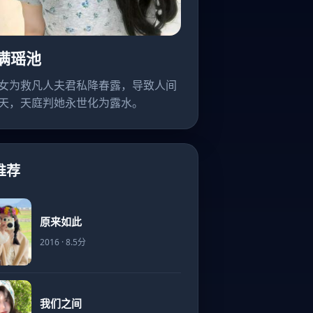
满瑶池
女为救凡人夫君私降春露，导致人间
天，天庭判她永世化为露水。
推荐
原来如此
2016 · 8.5分
我们之间