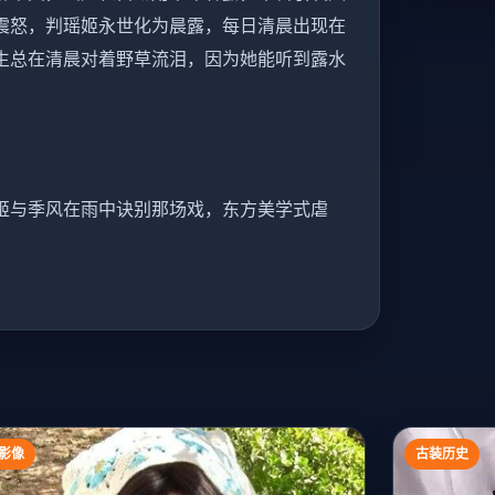
震怒，判瑶姬永世化为晨露，每日清晨出现在
生总在清晨对着野草流泪，因为她能听到露水
姬与季风在雨中诀别那场戏，东方美学式虐
影像
古装历史