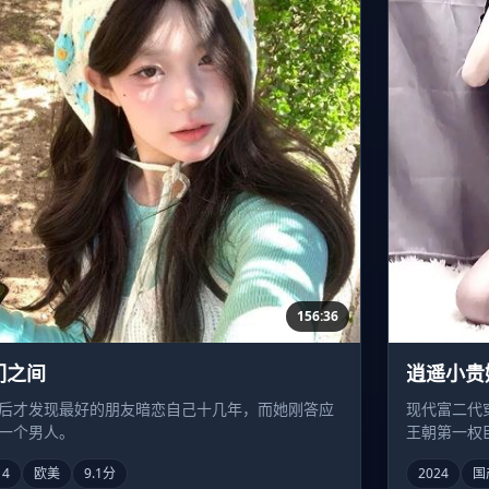
156:36
们之间
逍遥小贵
后才发现最好的朋友暗恋自己十几年，而她刚答应
现代富二代
一个男人。
王朝第一权
14
欧美
9.1分
2024
国