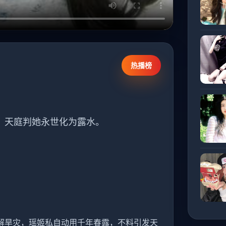
热播榜
，天庭判她永世化为露水。
解旱灾，瑶姬私自动用千年春露，不料引发天