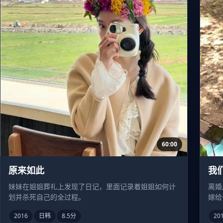
60:00
原来如此
我
妹妹在姐姐葬礼上发现了日记，里面记录着姐姐如何计
离婚
划并杀死自己的全过程。
嫁给
2016
日韩
8.5分
20