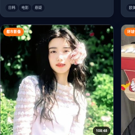
日韩
电影
悬疑
欧
都市影像
环球
108:48