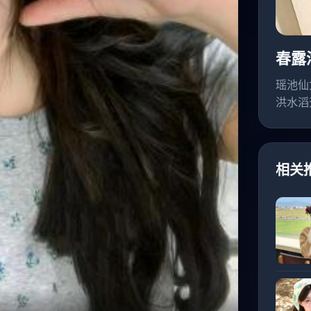
春露
瑶池仙
洪水滔
相关