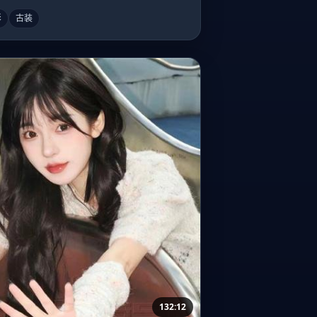
影
古装
132:12