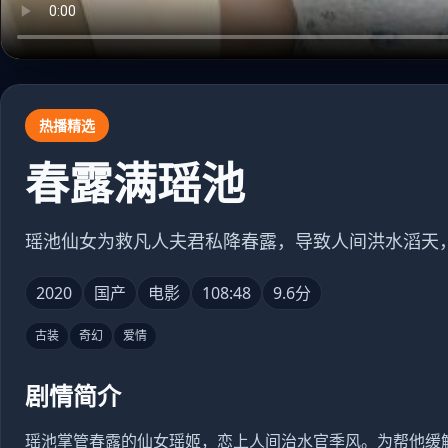
热播精选
春露满瑶池
瑶池仙女为救凡人夫君私降春露，导致人间洪水滔天
2020
国产
电影
108:48
9.6分
古装
奇幻
爱情
剧情简介
瑶池掌管春露的仙女瑶姬，恋上人间治水官季风。为帮他缓