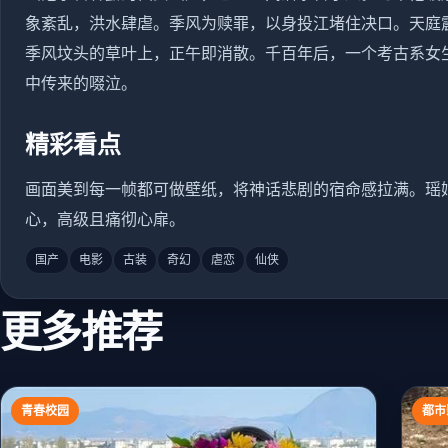
象紊乱，洪水肆虐。季风为赎罪，以身投江堵住决口。天庭
季风坟头的草叶上，正午即消散。千百年后，一个考古系女
中传来的啜泣。
精彩看点
画面美到每一帧都可做壁纸，将神话悲剧的宿命感拉满。瑶
心，高级且痛彻心扉。
国产
电影
古装
奇幻
虐恋
仙侠
更多推荐
青春校园
都市