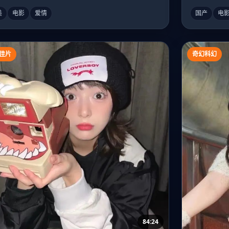
美
电影
爱情
国产
电
佳片
奇幻科幻
84:24