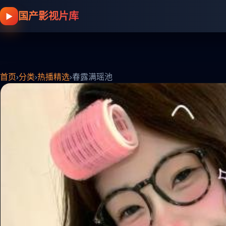
国产影视片库
▶
首页
›
分类
›
热播精选
›
春露满瑶池