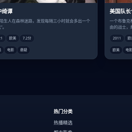
中绮谭
美国队长
陌生人在森林迷路，发现每隔三小时就会多出一个
一个布鲁克
己”。
由的战士，
21
欧美
7.2分
2011
欧
美
电影
悬疑
欧美
电
热门分类
热播精选