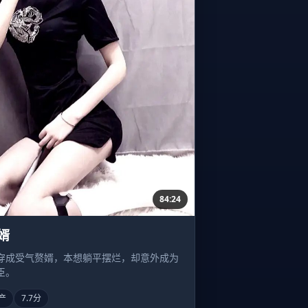
84:24
婿
穿成受气赘婿，本想躺平摆烂，却意外成为
臣。
产
7.7分