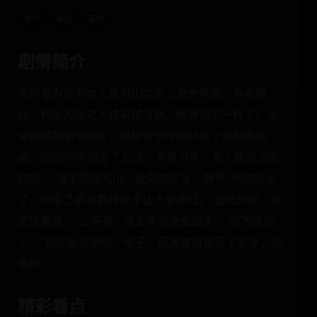
剧情
家庭
喜剧
剧情简介
陈村要为百岁老人陈万山办史上最大寿宴。筹备期
间，村民发现老人越来越沉默，眼神也不一样了。孙
女陈苗翻看老照片，发现爷爷年轻时有个双胞胎弟
弟，据说60年前去了台湾。寿宴当天，老人在台上突
然说：“我不是陈万山，我是陈万水，我哥5年前就走
了。他走之前求我替他不让大家难过。”全场死寂。陈
苗哭着说：“二爷爷，这五年你受委屈了。”陈万水笑
了：“我在台湾单身一辈子，回来替哥哥活了五年，挺
值的。”
精彩看点