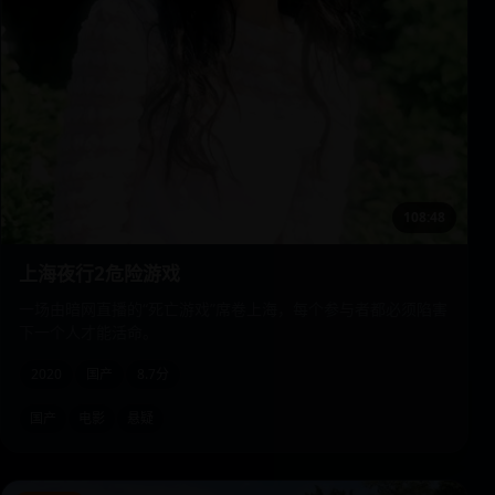
108:48
上海夜行2危险游戏
一场由暗网直播的“死亡游戏”席卷上海，每个参与者都必须陷害
下一个人才能活命。
2020
国产
8.7分
国产
电影
悬疑