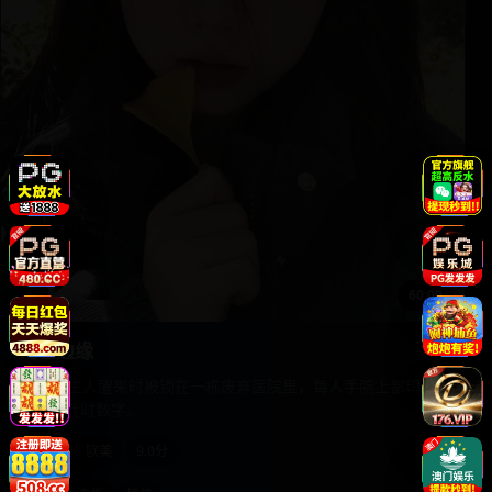
60:00
死亡边缘
12个陌生人醒来时被锁在一栋废弃医院里，每人手腕上都印着
一个倒计时数字。
2013
欧美
9.0分