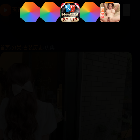
☰
国产影视片库
▶
首页
›
分类
›
古装历史
›
庆典