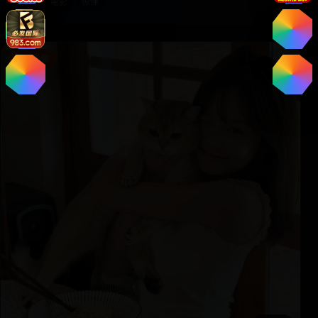
欧美
电影
惊悚
都市影像