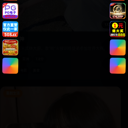
132:12
花样厨神
失明的前米其林大厨，靠“听”火候训练徒弟参加世界大赛。
2019
亚洲
7.8分
亚洲
电影
美食
喜剧生活