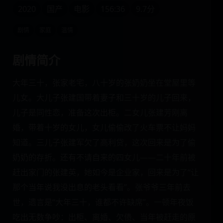
2020
国产
电影
156:36
9.7分
剧情
家庭
温情
剧情简介
大年三十，张家老宅，八十岁的张奶奶坐在堂屋里等
儿女。大儿子张建国带着妻子和三十岁的儿子回来，
儿子是同性恋，准备这次出柜。二女儿张建芳刚离
婚，带着十岁的女儿，女儿偷偷改了火车票不让妈妈
知道。三儿子张建军欠了高利贷，这次回来是为了偷
奶奶的存折。还有不请自来的四女儿——二十年前被
赶出家门的张建英，她如今是企业家，回来是为了“让
那个当年说我没出息的老头看看”。张爷爷三年前去
世，遗言是“大年三十，谁都不许缺席”。一顿年夜饭
吃出无数争吵：出柜、离婚、欠债、当年被赶走的原