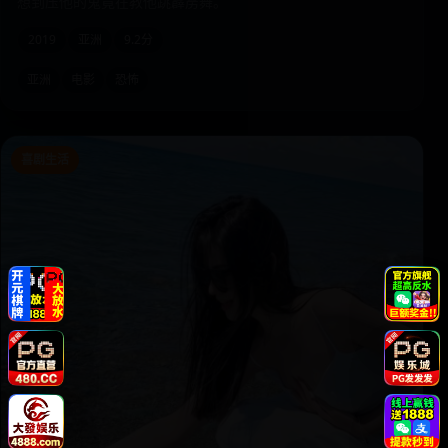
想到压他的鬼竟在教他跳霹雳舞。
2019
亚洲
9.2分
亚洲
电影
恐怖
喜剧生活