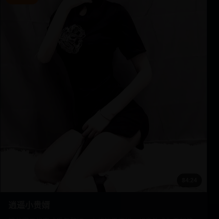
84:24
逍遥小贵婿