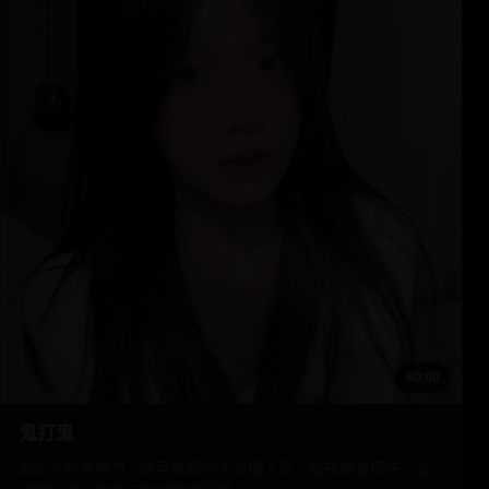
60:00
鬼打鬼
潮汕乡村游神节，跳英歌舞的大叔撞了邪，每夜被鬼压床，没