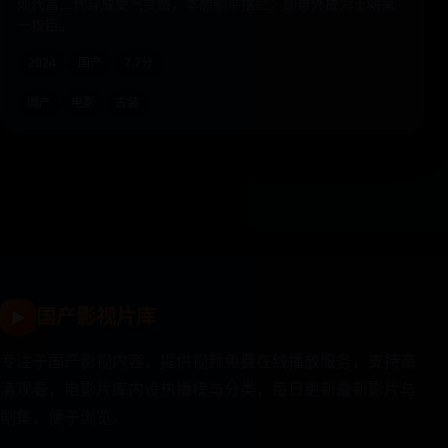
现代富二代穿成受气赘婿，本想躺平摆烂，却意外成为王朝第
一权臣。
2024
国产
7.7分
国产
电影
古装
国产影视片库
▶
专注于国产影视内容，提供视频免费在线播放服务，支持高
清观看，电影片库内设热播榜与分类，每日更新最新影片与
剧集，便于浏览。