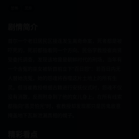
恐怖
灵异
剧情简介
首尔一个老旧居民区接连发生离奇命案，死者都是被
吓死的，死前都指着同一个方向。民俗学教授崔尚贤
受委托调查，发现该地曾是朝鲜时代的刑场，当年有
一个含冤的巫女被斩首前立下“百日怨”：若百日内无
人替她洗冤，她的怨魂将吞噬这片土地上的所有生
灵。但当崔教授根据古籍进行安抚仪式时，怨魂不仅
没有消散，反而附身到了他的女儿身上。在所有线索
都指向“恶灵怕光”时，崔教授却发现那只是厉鬼故意
掩盖地下瓦斯泄漏真相的幌子。
精彩看点