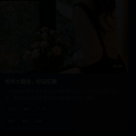
60:00
蛇年大翻身，好运狂飙
一张错发的蛇年运势签让全网最霉的打工人以为自己是天选之
子，而他如小强般的盲目自信竟真的改变了磁场。
2025
国产
7.7分
国产
电影
喜剧