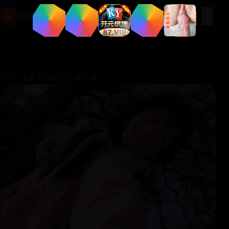
☰
国产影视片库
▶
首页
›
分类
›
环球佳片
›
鬼厉魂