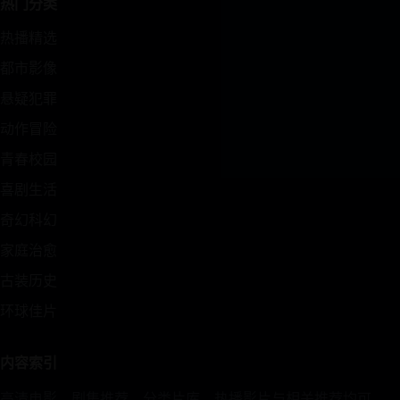
热门分类
热播精选
都市影像
悬疑犯罪
动作冒险
青春校园
喜剧生活
奇幻科幻
家庭治愈
古装历史
环球佳片
内容索引
高清电影、剧集推荐、分类片库、热播影片与相关推荐均可