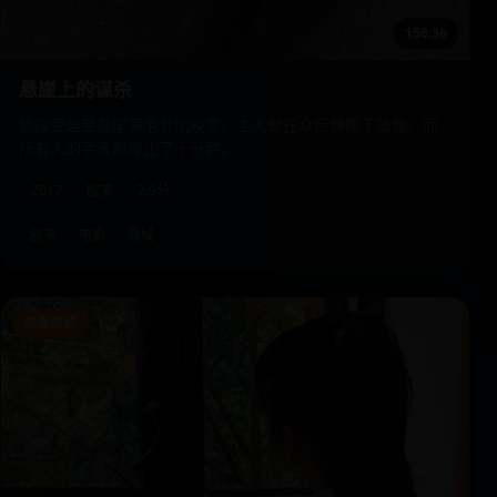
156:36
悬崖上的谋杀
侦探受邀至悬崖豪宅参加晚宴，主人却在众目睽睽下坠崖，而
所有人的手表都停止了十分钟。
2017
欧美
7.9分
欧美
电影
悬疑
热播精选