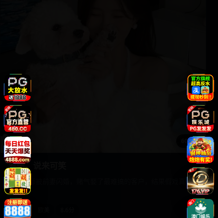
60:00
爱情，说来可笑
离婚律师被前妻闪婚，赌气娶了最难搞的客户，结果假戏真
做。
2019
欧美
8.6分