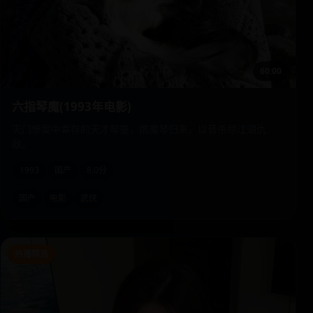
60:00
六指琴魔(1993年电影)
灭门惨案中幸存的天才琴童，携魔琴归来，以音杀尽江湖仇
敌。
1993
国产
8.0分
国产
电影
武侠
热播精选